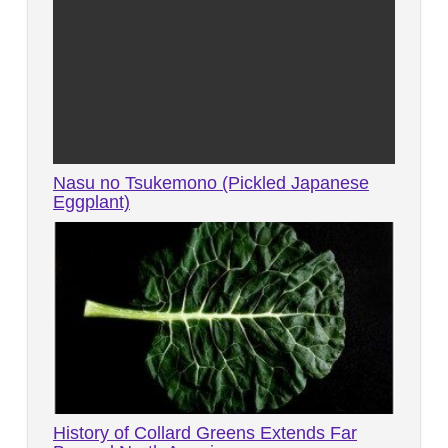
Nasu no Tsukemono (Pickled Japanese
Eggplant)
History of Collard Greens Extends Far