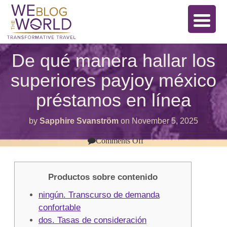
De qué manera hallar los
superiores payjoy méxico
préstamos en línea
by
Sapphire Svanström
on
November 5, 2025
on
Comments Off
De
qué
manera
hallar
Productos sobre contenido
los
superiores
ningún. Transcurso de demanda
payjoy
méxico
confortable
préstamos
dos. Tasas de consideración
en