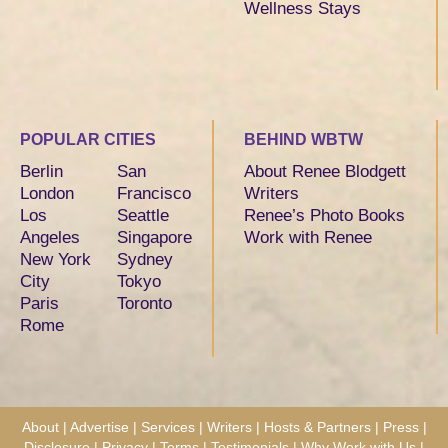
Wellness Stays
POPULAR CITIES
BEHIND WBTW
Berlin
San
About Renee Blodgett
London
Francisco
Writers
Los
Seattle
Renee’s Photo Books
Angeles
Singapore
Work with Renee
New York
Sydney
City
Tokyo
Paris
Toronto
Rome
About
|
Advertise
|
Services
|
Writers
|
Hosts & Partners
|
Press
|
Disclosure
|
Privacy
|
Terms
|
Testimonials
|
Why Work with Us
|