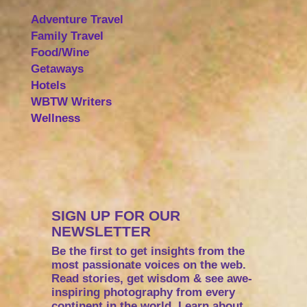
Adventure Travel
Family Travel
Food/Wine
Getaways
Hotels
WBTW Writers
Wellness
SIGN UP FOR OUR
NEWSLETTER
Be the first to get insights from the
most passionate voices on the web.
Read stories, get wisdom & see awe-
inspiring photography from every
continent in the world. Learn about